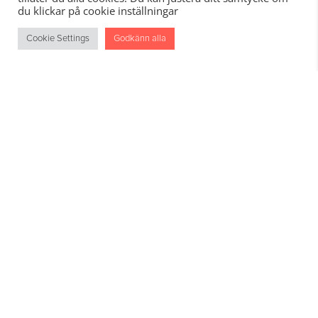
du klickar på cookie inställningar
Cookie Settings
Godkänn alla
M2 Gruppen äger, förvaltar och utvecklar bostäder och
kommersiella fastigheter i Sverige.
Kontakt
Telefon: 010-706 00 00
E-post: info@m2gruppen.se
Visselblåsning
Adress