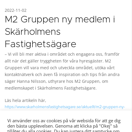
2022-11-02
M2 Gruppen ny medlem i
Skärholmens
Fastighetsägare
– Vi vill bli mer aktiva i området och engagera oss, framför
allt när det gäller tryggheten för våra hyresgäster. M2
Gruppen vill vara med och utveckla området, utöka vårt
kontaktnätverk och även få inspiration och tips från andra
säger Hanna Nilsson, uthyrare hos M2 Gruppen, om
medlemskapet i Skärholmens Fastighetsägare.
Läs hela artikeln här,
https://www.skarholmensfastighetsagare.se/aktuellt/m2-gruppen-ny-
medlem-i-skarholmens-fastighetsagare/
Vi använder oss av cookies på vår websida för att ge dig
den bästa upplevelsen. Genoma att klicka på "Okej" så
tillåter du alla cookies. Du kan justera ditt samtycke om