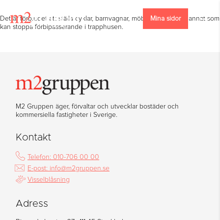
Det är förbjudet att ställa cyklar, barnvagnar, möbler, sopor eller annat som
Mina sidor
kan stoppa förbipasserande i trapphusen.
M2 Gruppen äger, förvaltar och utvecklar bostäder och
kommersiella fastigheter i Sverige.
Kontakt
Telefon: 010-706 00 00
E-post: info@m2gruppen.se
Visselblåsning
Adress