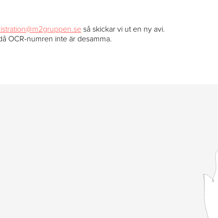
istration@m2gruppen.se
så skickar vi ut en ny avi.
d då OCR-numren inte är desamma.