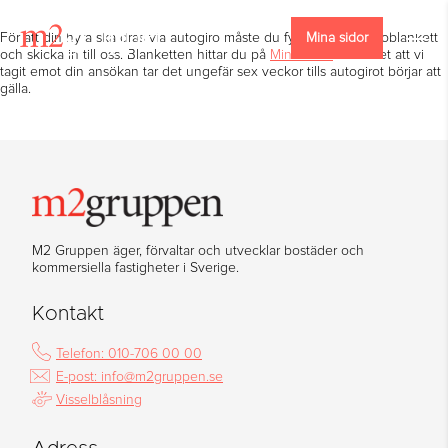
För att din hyra ska dras via autogiro måste du fylla i en autogiroblankett
Mina sidor
och skicka in till oss. Blanketten hittar du på
Mina Sidor
. Från det att vi
tagit emot din ansökan tar det ungefär sex veckor tills autogirot börjar att
gälla.
M2 Gruppen äger, förvaltar och utvecklar bostäder och
kommersiella fastigheter i Sverige.
Kontakt
Telefon: 010-706 00 00
E-post: info@m2gruppen.se
Visselblåsning